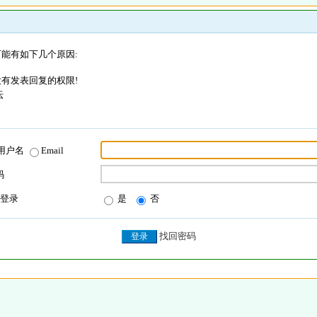
能有如下几个原因:
有发表回复的权限!
坛
用户名
Email
码
登录
是
否
找回密码