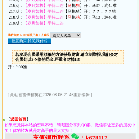
216期：
【岁月如梭】
平特二连
【
马
拖
狗
】开：马37，狗45准
217期：
【岁月如梭】
平特二连
【马拖猪】开：？？，？？错
218期：
【岁月如梭】
平特二连
【
马
拖
鸡
】开：马13，鸡46准
219期：
【岁月如梭】
平特二连
此帖售价 1200 铜币,已有 9 人购买
若发现会员采用欺骗的方法获取财富,请立刻举报,我们会对
会员处以2-N倍的罚金,严重者封掉ID!
开：? 00准
[ 此帖被雷锋精英在2026-08-06 21:45重新编辑 ]
u
【
返回首页
】
如果您觉得本站的资料不错，请截图分享到QQ群、微信群让更多的朋友中
奖！你的转发就是对高手的最大支持！
充值铜币联系
：k678117