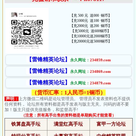
【充 500 元 送000 铜币】
【充1000元 送100 铜币】
【充2000元 送200 铜币】
【充5000元 送600铜币】
【充10000元送2000铜币】
【充20000元送5000铜币】
【雷锋精英论坛】
永久网址：
234859
.com
【雷锋精英论坛】
永久网址：
234869
.com
【雷锋精英论坛】
永久网址：
234879
.com
（货币汇率：1人民币=1铜币）
声明：
上方微信二维码是论坛管理员。 管理员不发表资料也不提供
任何资料， 论坛所有资料都是高手发表与版主无关。问码的请不要
加！版主只提供充值服务，和监督高手!
（注意：所有高手出售的资料都是单期购买才能查看）
铁算盘高手坛
满堂红高手坛
富甲一方论坛