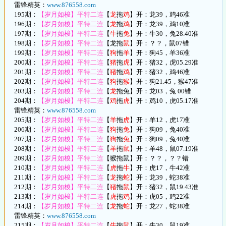
雷锋精英：
www.876558.com
195期：
【岁月如梭】
平特二连
【
龙
拖
鸡
】开：龙39，鸡46准
196期：
【岁月如梭】
平特二连
【
龙
拖
鸡
】开：龙39，鸡10准
197期：
【岁月如梭】
平特二连
【
牛
拖
兔
】开：牛30，兔28.40准
198期：
【岁月如梭】
平特二连
【龙拖
鼠
】开：？？，鼠07错
199期：
【岁月如梭】
平特二连
【
狗
拖
羊
】开：狗45，羊36准
200期：
【岁月如梭】
平特二连
【
猪
拖
虎
】开：猪32，虎05.29准
201期：
【岁月如梭】
平特二连
【
猪
拖
鸡
】开：猪32，鸡46准
202期：
【岁月如梭】
平特二连
【
狗
拖
猴
】开：狗21.45，猴47准
203期：
【岁月如梭】
平特二连
【
龙
拖兔】开：龙03，兔 00错
204期：
【岁月如梭】
平特二连
【
鸡
拖
虎
】开：鸡10，虎05.17准
雷锋精英：
www.876558.com
205期：
【岁月如梭】
平特二连
【
羊
拖
虎
】开：羊12，虎17准
206期：
【岁月如梭】
平特二连
【
狗
拖
兔
】开：狗09，兔40准
207期：
【岁月如梭】
平特二连
【
狗
拖
兔
】开：狗09，兔40准
208期：
【岁月如梭】
平特二连
【
羊
拖
鼠
】开：羊48，鼠07.19准
209期：
【岁月如梭】
平特二连
【猴拖鼠】开：？？，？？错
210期：
【岁月如梭】
平特二连
【
虎
拖
牛
】开：虎17，牛42准
211期：
【岁月如梭】
平特二连
【
龙
拖
蛇
】开：龙39，蛇38准
212期：
【岁月如梭】
平特二连
【
猪
拖
鼠
】开：猪32，鼠19.43准
213期：
【岁月如梭】
平特二连
【
虎
拖
鸡
】开：虎05，鸡22准
214期：
【岁月如梭】
平特二连
【
龙
拖
蛇
】开：龙27，蛇38准
雷锋精英：
www.876558.com
215期：
【岁月如梭】
平特二连
【
牛
拖
鼠
】开：牛30，鼠19准