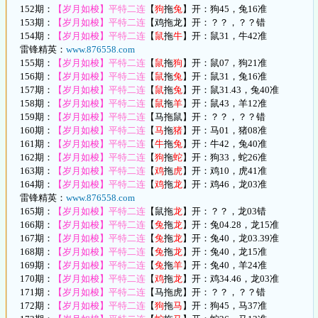
152期：
【岁月如梭】
平特二连
【
狗
拖
兔
】开：狗45，兔16准
153期：
【岁月如梭】
平特二连
【鸡拖龙】开：？？，？？错
154期：
【岁月如梭】
平特二连
【
鼠
拖
牛
】开：鼠31，牛42准
雷锋精英：
www.876558.com
155期：
【岁月如梭】
平特二连
【
鼠
拖
狗
】开：鼠07，狗21准
156期：
【岁月如梭】
平特二连
【
鼠
拖
兔
】开：鼠31，兔16准
157期：
【岁月如梭】
平特二连
【
鼠
拖
兔
】开：鼠31.43，兔40准
158期：
【岁月如梭】
平特二连
【
鼠
拖
羊
】开：鼠43，羊12准
159期：
【岁月如梭】
平特二连
【马拖鼠】开：？？，？？错
160期：
【岁月如梭】
平特二连
【
马
拖
猪
】开：马01，猪08准
161期：
【岁月如梭】
平特二连
【
牛
拖
兔
】开：牛42，兔40准
162期：
【岁月如梭】
平特二连
【
狗
拖
蛇
】开：狗33，蛇26准
163期：
【岁月如梭】
平特二连
【
鸡
拖
虎
】开：鸡10，虎41准
164期：
【岁月如梭】
平特二连
【
鸡
拖
龙
】开：鸡46，龙03准
雷锋精英：
www.876558.com
165期：
【岁月如梭】
平特二连
【鼠拖
龙
】开：？？，龙03错
166期：
【岁月如梭】
平特二连
【
兔
拖
龙
】开：兔04.28，龙15准
167期：
【岁月如梭】
平特二连
【
兔
拖
龙
】开：兔40，龙03.39准
168期：
【岁月如梭】
平特二连
【
兔
拖
龙
】开：兔40，龙15准
169期：
【岁月如梭】
平特二连
【
兔
拖
羊
】开：兔40，羊24准
170期：
【岁月如梭】
平特二连
【
鸡
拖
龙
】开：鸡34.46，龙03准
171期：
【岁月如梭】
平特二连
【马拖虎】开：？？，？？错
172期：
【岁月如梭】
平特二连
【
狗
拖
马
】开：狗45，马37准