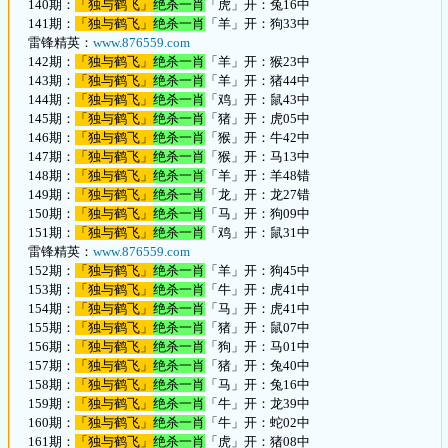
140期：
「独与鹤飞」
绝杀一肖
「虎」开：兔16中
141期：
「独与鹤飞」
绝杀一肖
「羊」开：狗33中
雷锋精英：
www.876559.com
142期：
「独与鹤飞」
绝杀一肖
「羊」开：猴23中
143期：
「独与鹤飞」
绝杀一肖
「羊」开：猪44中
144期：
「独与鹤飞」
绝杀一肖
「鸡」开：鼠43中
145期：
「独与鹤飞」
绝杀一肖
「猪」开：虎05中
146期：
「独与鹤飞」
绝杀一肖
「猴」开：牛42中
147期：
「独与鹤飞」
绝杀一肖
「猴」开：马13中
148期：
「独与鹤飞」
绝杀一肖
「羊」开：羊48错
149期：
「独与鹤飞」
绝杀一肖
「龙」开：龙27错
150期：
「独与鹤飞」
绝杀一肖
「马」开：狗09中
151期：
「独与鹤飞」
绝杀一肖
「鸡」开：鼠31中
雷锋精英：
www.876559.com
152期：
「独与鹤飞」
绝杀一肖
「羊」开：狗45中
153期：
「独与鹤飞」
绝杀一肖
「牛」开：虎41中
154期：
「独与鹤飞」
绝杀一肖
「马」开：虎41中
155期：
「独与鹤飞」
绝杀一肖
「猪」开：鼠07中
156期：
「独与鹤飞」
绝杀一肖
「狗」开：马01中
157期：
「独与鹤飞」
绝杀一肖
「猪」开：兔40中
158期：
「独与鹤飞」
绝杀一肖
「马」开：兔16中
159期：
「独与鹤飞」
绝杀一肖
「牛」开：龙39中
160期：
「独与鹤飞」
绝杀一肖
「牛」开：蛇02中
161期：
「独与鹤飞」
绝杀一肖
「虎」开：猪08中