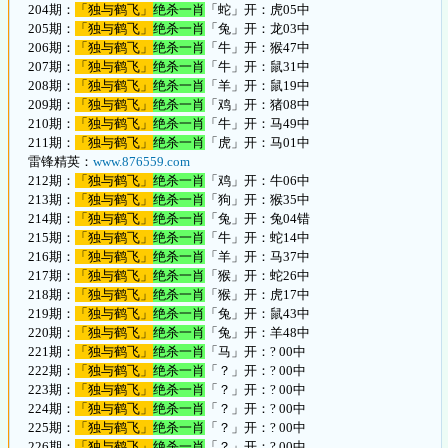
204期：
「独与鹤飞」
绝杀一肖
「蛇」开：虎05中
205期：
「独与鹤飞」
绝杀一肖
「兔」开：龙03中
206期：
「独与鹤飞」
绝杀一肖
「牛」开：猴47中
207期：
「独与鹤飞」
绝杀一肖
「牛」开：鼠31中
208期：
「独与鹤飞」
绝杀一肖
「羊」开：鼠19中
209期：
「独与鹤飞」
绝杀一肖
「鸡」开：猪08中
210期：
「独与鹤飞」
绝杀一肖
「牛」开：马49中
211期：
「独与鹤飞」
绝杀一肖
「虎」开：马01中
雷锋精英：
www.876559.com
212期：
「独与鹤飞」
绝杀一肖
「鸡」开：牛06中
213期：
「独与鹤飞」
绝杀一肖
「狗」开：猴35中
214期：
「独与鹤飞」
绝杀一肖
「兔」开：兔04错
215期：
「独与鹤飞」
绝杀一肖
「牛」开：蛇14中
216期：
「独与鹤飞」
绝杀一肖
「羊」开：马37中
217期：
「独与鹤飞」
绝杀一肖
「猴」开：蛇26中
218期：
「独与鹤飞」
绝杀一肖
「猴」开：虎17中
219期：
「独与鹤飞」
绝杀一肖
「兔」开：鼠43中
220期：
「独与鹤飞」
绝杀一肖
「兔」开：羊48中
221期：
「独与鹤飞」
绝杀一肖
「马」开：? 00中
222期：
「独与鹤飞」
绝杀一肖
「？」开：? 00中
223期：
「独与鹤飞」
绝杀一肖
「？」开：? 00中
224期：
「独与鹤飞」
绝杀一肖
「？」开：? 00中
225期：
「独与鹤飞」
绝杀一肖
「？」开：? 00中
226期：
「独与鹤飞」
绝杀一肖
「？」开：? 00中