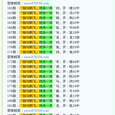
雷锋精英：
www.876559.com
162期：
「独与鹤飞」
绝杀一肖
「鸡」开：猪32中
163期：
「独与鹤飞」
绝杀一肖
「蛇」开：马37中
164期：
「独与鹤飞」
绝杀一肖
「猪」开：狗21中
165期：
「独与鹤飞」
绝杀一肖
「蛇」开：龙03中
166期：
「独与鹤飞」
绝杀一肖
「鼠」开：牛06中
167期：
「独与鹤飞」
绝杀一肖
「马」开：鼠19中
168期：
「独与鹤飞」
绝杀一肖
「龙」开：龙15错
169期：
「独与鹤飞」
绝杀一肖
「鸡」开：羊24中
170期：
「独与鹤飞」
绝杀一肖
「兔」开：龙03中
171期：
「独与鹤飞」
绝杀一肖
「鸡」开：兔28中
雷锋精英：
www.876559.com
172期：
「独与鹤飞」
绝杀一肖
「羊」开：猪44中
173期：
「独与鹤飞」
绝杀一肖
「虎」开：蛇26中
174期：
「独与鹤飞」
绝杀一肖
「蛇」开：虎41中
175期：
「独与鹤飞」
绝杀一肖
「猴」开：蛇26中
176期：
「独与鹤飞」
绝杀一肖
「马」开：鸡10中
177期：
「独与鹤飞」
绝杀一肖
「马」开：蛇14中
178期：
「独与鹤飞」
绝杀一肖
「猴」开：牛18中
179期：
「独与鹤飞」
绝杀一肖
「猴」开：龙15中
180期：
「独与鹤飞」
绝杀一肖
「猴」开：狗21中
181期：
「独与鹤飞」
绝杀一肖
「龙」开：鼠19中
雷锋精英：
www.876559.com