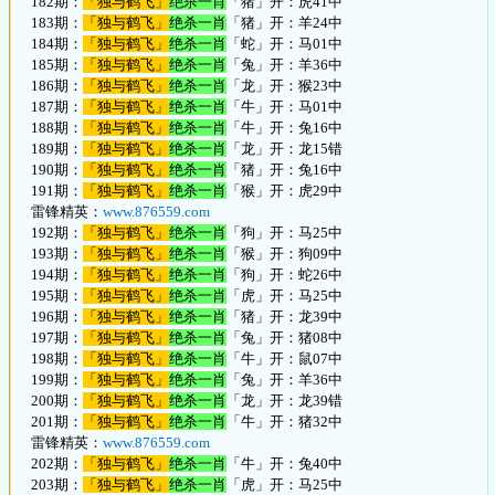
182期：
「独与鹤飞」
绝杀一肖
「猪」开：虎41中
183期：
「独与鹤飞」
绝杀一肖
「猪」开：羊24中
184期：
「独与鹤飞」
绝杀一肖
「蛇」开：马01中
185期：
「独与鹤飞」
绝杀一肖
「兔」开：羊36中
186期：
「独与鹤飞」
绝杀一肖
「龙」开：猴23中
187期：
「独与鹤飞」
绝杀一肖
「牛」开：马01中
188期：
「独与鹤飞」
绝杀一肖
「牛」开：兔16中
189期：
「独与鹤飞」
绝杀一肖
「龙」开：龙15错
190期：
「独与鹤飞」
绝杀一肖
「猪」开：兔16中
191期：
「独与鹤飞」
绝杀一肖
「猴」开：虎29中
雷锋精英：
www.876559.com
192期：
「独与鹤飞」
绝杀一肖
「狗」开：马25中
193期：
「独与鹤飞」
绝杀一肖
「猴」开：狗09中
194期：
「独与鹤飞」
绝杀一肖
「狗」开：蛇26中
195期：
「独与鹤飞」
绝杀一肖
「虎」开：马25中
196期：
「独与鹤飞」
绝杀一肖
「猪」开：龙39中
197期：
「独与鹤飞」
绝杀一肖
「兔」开：猪08中
198期：
「独与鹤飞」
绝杀一肖
「牛」开：鼠07中
199期：
「独与鹤飞」
绝杀一肖
「兔」开：羊36中
200期：
「独与鹤飞」
绝杀一肖
「龙」开：龙39错
201期：
「独与鹤飞」
绝杀一肖
「牛」开：猪32中
雷锋精英：
www.876559.com
202期：
「独与鹤飞」
绝杀一肖
「牛」开：兔40中
203期：
「独与鹤飞」
绝杀一肖
「虎」开：马25中