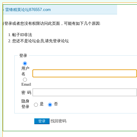
 »
雷锋精英论坛876557.com
没有登录或者您没有权限访问此页面，可能有如下几个原因:
帖子ID非法
您还不是论坛会员,请先登录论坛
登录
用户
名
Email
密 码
隐身
是
否
登录
找回密码